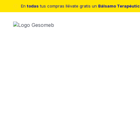
En
todas
tus compras llévate gratis un
Bálsamo Terapéutic