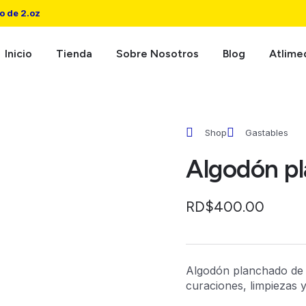
o de 2.oz
Inicio
Tienda
Sobre Nosotros
Blog
Atlime
Shop
Gastables
Algodón p
RD$
400.00
Algodón planchado de 6
curaciones, limpiezas 