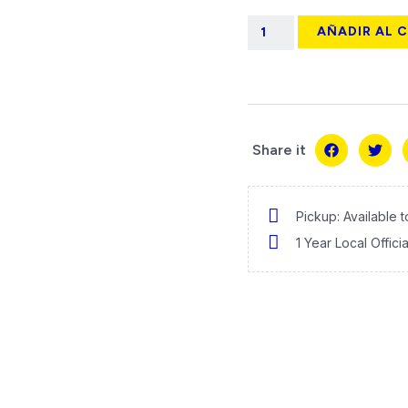
AÑADIR AL 
Share it
Pickup: Available 
1 Year Local Offici