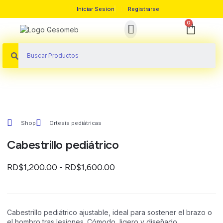
Iniciar Sesion
Registrarse
0
Sobre Nosotros
Shop
Ortesis pediátricas
Cabestrillo pediátrico
RD$
1,200.00
-
RD$
1,600.00
Cabestrillo pediátrico ajustable, ideal para sostener el brazo o
el hombro tras lesiones. Cómodo, ligero y diseñado