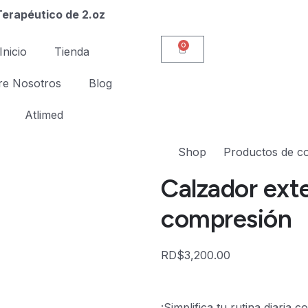
erapéutico de 2.oz
0
Inicio
Tienda
re Nosotros
Blog
Atlimed
Shop
Productos de c
Calzador ext
compresión
RD$
3,200.00
¡Simplifica tu rutina diaria