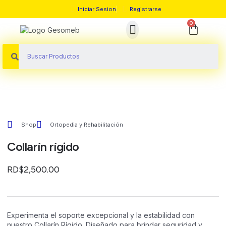
Iniciar Sesion
Registrarse
0
Sobre Nosotros
Shop
Ortopedia y Rehabilitación
Collarín rígido
RD$
2,500.00
Experimenta el soporte excepcional y la estabilidad con
nuestro Collarín Rígido. Diseñado para brindar seguridad y