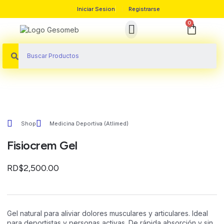
Iniciar Sesion
Registrarse
0
Sobre Nosotros
Shop
Medicina Deportiva (Atlimed)
Fisiocrem Gel
RD$
2,500.00
Gel natural para aliviar dolores musculares y articulares. Ideal
para deportistas y personas activas. De rápida absorción y sin